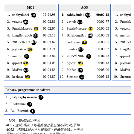
MO3
AO5
1.
zahhydude1
00:01.98
1.
zahhydude1
00:02.13
1.
zahhydu
218
218
2.
vowels
00:02.81
2.
vowels
00:02.77
2.
PuzzleMa
216
216
3.
PuzzleMaestro
00:02.87
3.
PuzzleMaestro
00:03.03
3.
vowels
99
99
2
4.
BingBongBob
00:03.16
4.
BingBongBob
00:03.39
4.
numbrr
108
108
3
5.
2015YINJ02
00:03.67
5.
jaybrainer
00:03.85
5.
2015YIN
187
275
6.
jaybrainer
00:03.71
6.
numbrr
00:03.92
6.
BingBon
275
322
7.
numbrr
00:03.86
7.
2015YINJ02
00:04.23
7.
qqwref
322
187
2
8.
qqwref
00:04.03
8.
qqwref
00:04.43
8.
jaybraine
266
266
9.
MoFan
00:04.83
9.
MoFan
00:05.00
9.
MoFan
120
120
1
10.
keehaag
00:04.87
10.
Siempie
00:05.12
10.
Siempie
169
104
Robots / programmatic solvers
1.
joshprzybyszewski
18
2.
Ruokauuni
33
3.
Paul Bismuth
1
* MO3 - 連続3回の平均
AO5 - 連続5回のうち最高値と最低値を除いた平均
AO12 - 連続12回のうち最高値と最低値を除いた平均
平均を記録するにはログインが必要です