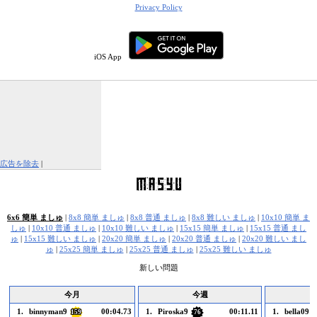
Privacy Policy
iOS App
広告を除去
|
この広告を報告する
6x6 簡単 ましゅ
|
8x8 簡単 ましゅ
|
8x8 普通 ましゅ
|
8x8 難しい ましゅ
|
10x10 簡単 ま
しゅ
|
10x10 普通 ましゅ
|
10x10 難しい ましゅ
|
15x15 簡単 ましゅ
|
15x15 普通 まし
ゅ
|
15x15 難しい ましゅ
|
20x20 簡単 ましゅ
|
20x20 普通 ましゅ
|
20x20 難しい まし
ゅ
|
25x25 簡単 ましゅ
|
25x25 普通 ましゅ
|
25x25 難しい ましゅ
新しい問題
今月
今週
1.
binnyman9
00:04.73
1.
Piroska9
00:11.11
1.
bella091
159
76