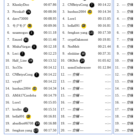
2.
KlunkyDoo
00:07.86
2.
CNBeiyuCong
00:14.22
2.
--- 空欄 -
7
3.
Piroska9
00:08.06
3.
huohuo2004
00:14.34
3.
--- 空欄 -
76
48
4.
dave73000
00:08.95
4.
Lore1
00:15.05
4.
--- 空欄 -
5.
モグモグ
00:09.06
5.
bella091
00:16.81
5.
--- 空欄 -
62
97
6.
susamogus
00:11.18
6.
fengkun yang
00:17.50
6.
--- 空欄 -
3
125
7.
Emzed
00:11.46
7.
cryptOakmont
00:19.81
7.
--- 空欄 -
85
8.
MishaVargas
00:12.18
8.
NotMelt
00:21.44
8.
--- 空欄 -
1
9.
Leci
00:12.23
9.
eloiiiiise
00:37.31
9.
--- 空欄 -
7
48
10.
Half_Line
00:13.52
10.
OKBob
01:05.62
10.
--- 空欄 -
39
29
11.
Scr33n
00:14.12
11.
somsUnderscore
01:12.84
11.
--- 空欄 -
12.
CNBeiyuCong
00:14.22
12.
--- 空欄 ---
--:--
12.
--- 空欄 -
7
12.
wyq97
00:14.22
13.
--- 空欄 ---
--:--
13.
--- 空欄 -
14.
huohuo2004
00:14.34
14.
--- 空欄 ---
--:--
14.
--- 空欄 -
48
15.
AMA17Cordoba
00:14.79
15.
--- 空欄 ---
--:--
15.
--- 空欄 -
16.
Lore1
00:15.05
16.
--- 空欄 ---
--:--
16.
--- 空欄 -
17.
kroller
00:15.51
17.
--- 空欄 ---
--:--
17.
--- 空欄 -
22
18.
bella091
00:16.81
18.
--- 空欄 ---
--:--
18.
--- 空欄 -
97
19.
absolbot#6708
00:16.88
19.
--- 空欄 ---
--:--
19.
--- 空欄 -
19
20.
fengkun yang
00:17.50
20.
--- 空欄 ---
--:--
20.
--- 空欄 -
125