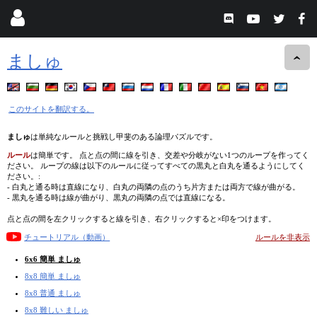
ましゅ
このサイトを翻訳する。
ましゅ
は単純なルールと挑戦し甲斐のある論理パズルです。
ルール
は簡単です。 点と点の間に線を引き、交差や分岐がない1つのループを作ってく
ださい。 ループの線は以下のルールに従ってすべての黒丸と白丸を通るようにしてく
ださい。:
- 白丸と通る時は直線になり、白丸の両隣の点のうち片方または両方で線が曲がる。
- 黒丸を通る時は線が曲がり、黒丸の両隣の点では直線になる。
点と点の間を左クリックすると線を引き、右クリックすると×印をつけます。
チュートリアル（動画）
ルールを非表示
6x6 簡単 ましゅ
8x8 簡単 ましゅ
8x8 普通 ましゅ
8x8 難しい ましゅ