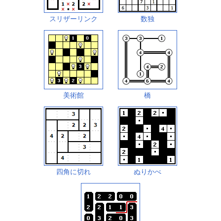
スリザーリンク
数独
美術館
橋
四角に切れ
ぬりかべ