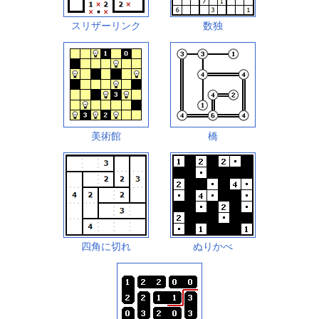
スリザーリンク
数独
美術館
橋
四角に切れ
ぬりかべ