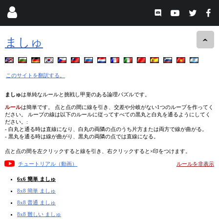
ましゅ
このサイトを翻訳する。
ましゅ
は単純なルールと挑戦し甲斐のある論理パズルです。
ルール
は簡単です。 点と点の間に線を引き、交差や分岐がない1つのループを作ってく
ださい。 ループの線は以下のルールに従ってすべての黒丸と白丸を通るようにしてく
ださい。:
- 白丸と通る時は直線になり、白丸の両隣の点のうち片方または両方で線が曲がる。
- 黒丸を通る時は線が曲がり、黒丸の両隣の点では直線になる。
点と点の間を左クリックすると線を引き、右クリックすると×印をつけます。
チュートリアル（動画）
ルールを非表示
6x6 簡単 ましゅ
8x8 簡単 ましゅ
8x8 普通 ましゅ
8x8 難しい ましゅ