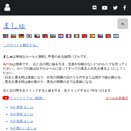
ましゅ
このサイトを翻訳する。
ましゅ
は単純なルールと挑戦し甲斐のある論理パズルです。
ルール
は簡単です。 点と点の間に線を引き、交差や分岐がない1つのループを作ってく
ださい。 ループの線は以下のルールに従ってすべての黒丸と白丸を通るようにしてく
ださい。:
- 白丸と通る時は直線になり、白丸の両隣の点のうち片方または両方で線が曲がる。
- 黒丸を通る時は線が曲がり、黒丸の両隣の点では直線になる。
点と点の間を左クリックすると線を引き、右クリックすると×印をつけます。
チュートリアル（動画）
ルールを非表示
6x6 簡単 ましゅ
8x8 簡単 ましゅ
8x8 普通 ましゅ
8x8 難しい ましゅ