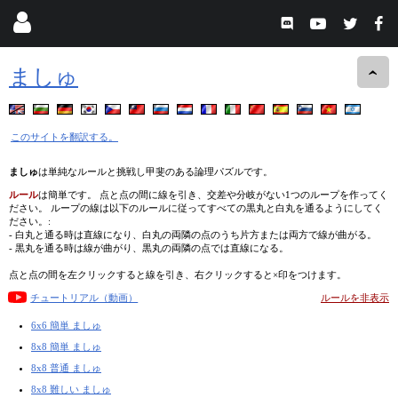
ましゅ
このサイトを翻訳する。
ましゅ
は単純なルールと挑戦し甲斐のある論理パズルです。
ルール
は簡単です。 点と点の間に線を引き、交差や分岐がない1つのループを作ってく
ださい。 ループの線は以下のルールに従ってすべての黒丸と白丸を通るようにしてく
ださい。:
- 白丸と通る時は直線になり、白丸の両隣の点のうち片方または両方で線が曲がる。
- 黒丸を通る時は線が曲がり、黒丸の両隣の点では直線になる。
点と点の間を左クリックすると線を引き、右クリックすると×印をつけます。
チュートリアル（動画）
ルールを非表示
6x6 簡単 ましゅ
8x8 簡単 ましゅ
8x8 普通 ましゅ
8x8 難しい ましゅ